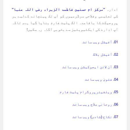
ادارہ
’’مرکز ام حسنین فاطمۃ الزہراء رضی اللہ عنہا‘‘
کی تعلیمی وفلاحی سرگرمیوں کو آپ تک پہنچانے کےلیے ہر
پروجیکٹ کا باقاعدہ الگ پلیٹ فارم بنایا گیا ہے، تاکہ
آپ ادارے کی ایکٹیویٹیز سے بخوبی آگاہ رہ سکیں!
01. آفیشل ویب سائٹ
02. آفیشل بلاگ
03. آن لائن ایجوکیشن ویب سائٹ
04. فتویٰ ویب سائٹ
05. ویلفیئرپروگرام پلیٹ فارم
06. روحانی علاج ویب سائٹ
07. نکاح (شادی) ویب سائٹ