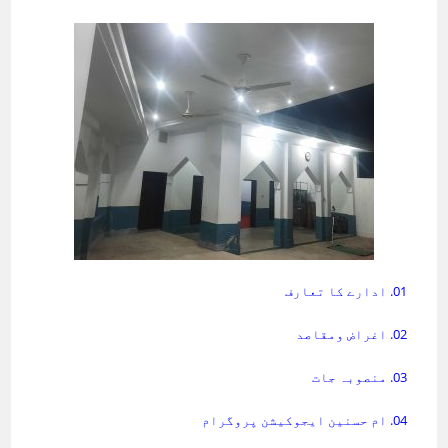
01. ادارے کا تعارف
02. اغراض ومقاصد
03. منصوبہ جات
04. ام حسنین ایجوکیشن پروگرام