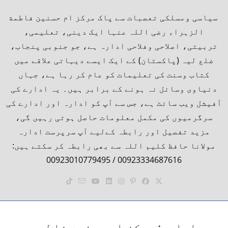
Ski
content
سیاسی ومسلکی تعصبات سے پاک مرکز ام حسنین فاطمة
t
الزہراء رضی اللہ عنہا ایک دینی، تعلیمی،
conten
تربیتی، اصلاحی وفلاحی ادارہ ہے، جو جنوبی پنجاب،
ضلع لیہ (پاکستان) کے ایک ایسے دیہاتی علاقے میں
کتاب وسنت کی تعلیمات کو عام کر رہا ہے، جہاں
دنیاوی وسائل نہ ہونے کے برابر ہیں۔ یہ ادارے کی
آفیشل ویب سائٹ ہے، جس سے آپ کو ادارہ اور ادارے کی
سرگرمیوں کی مکمل معلومات حاصل ہوتی رہیں گی،
مزید تفصیل اور رابطہ کےلیے آپ سرپرست ادارہ
مولانا حافظ کلیم اللہ سے بھی رابطہ کر سکتے ہیں:
00923334687616 / 00923010779495
ادارہ: مرکز ام حسنین فاطمۃ