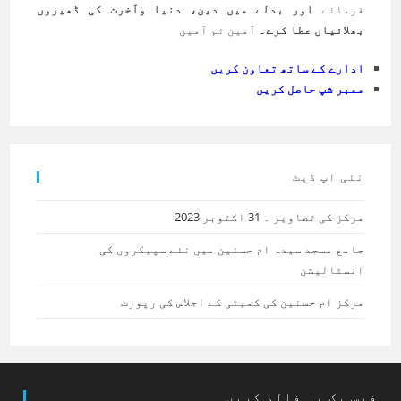
فرمائے
اور بدلے میں دین، دنیا وآخرت کی ڈھیروں
بھلائیاں عطا کرے۔
آمین ثم آمین
ادارے کے ساتھ تعاون کریں
ممبر شپ حاصل کریں
نئی اپ ڈیٹ
مرکز کی تصاویر ۔ 31 اکتوبر 2023
جامع مسجد سیدہ ام حسنین میں نئے سپیکروں کی
انسٹالیشن
مرکز ام حسنین کی کمیٹی کے اجلاس کی رپورٹ
فیس بک پر فالو کریں