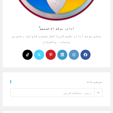
ادارہ مرکز ام حسنین ؓ
بستی مؤمن آباد، نشیب کروڑ لعل عیسن، ضلع لیہ، جنوبی
پنجاب ۔ پاکستان
Opens
Opens
Opens
Opens
Opens
Opens
in
in
in
in
in
in
a
a
a
a
a
a
new
new
new
new
new
new
tab
tab
tab
tab
tab
tab
موضوعات
موضوعات
زمرہ منتخب کریں