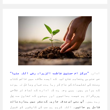
ادارہ
’’مرکز ام حسنین فاطمۃ الزہراء رضی اللہ عنہا‘‘
جو جنوبی پنجاب، ضلع لیہ کے ایسے علاقے میں خالص کتاب
وسنت کی تعلیمات کو عام کر رہا ہے، جہاں وسائل نہ ہونے
کے برابر ہیں۔ یہی وجہ ہے کہ ادارے کے تمام تر فلاحی
پروگرام ہم جیسے بھائیوں اور بہنوں کے تعاون سے چل
رہے ہیں۔
آپ بھی اس صدقہ جاریہ کے سفر میں ہمارے ساتھ
شامل ہو جائیں۔
اللہ کریم ہم سب کی کاوشوں کو قبول