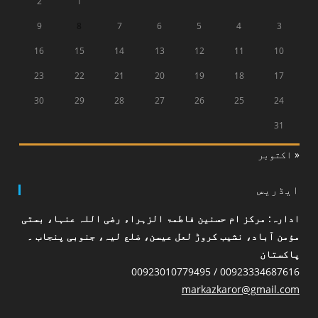
2
1
9
8
7
6
5
4
3
16
15
14
13
12
11
10
23
22
21
20
19
18
17
30
29
28
27
26
25
24
31
« اکتوبر
ایڈریس
ادارہ: مرکز ام حسنین فاطمۃ الزہراء رضی اللہ عنہا، بستی
مؤمن آباد، نشیب کروڑ لعل عیسن، ضلع لیہ، جنوبی پنجاب ۔
پاکستان
00923334687616 / 00923010779495
markazkaror@gmail.com