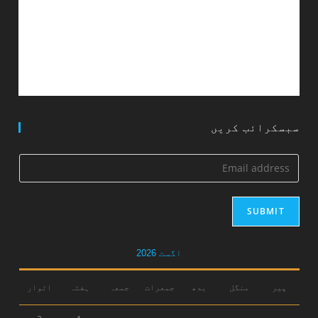
سبسکرائب کریں
SUBMIT
اگست 2026
پیر
منگل
بدھ
جمعرات
جمعہ
ہفتہ
اتوار