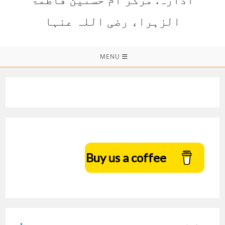
الزہراء رضی اللہ عنہا
MENU
Buy us a coffee