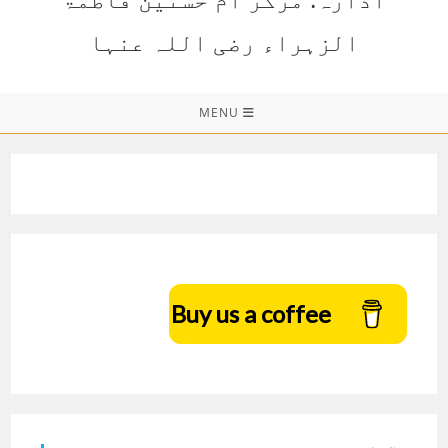
الزہراء رضی اللہ عنہا
MENU
Buy us a coffee