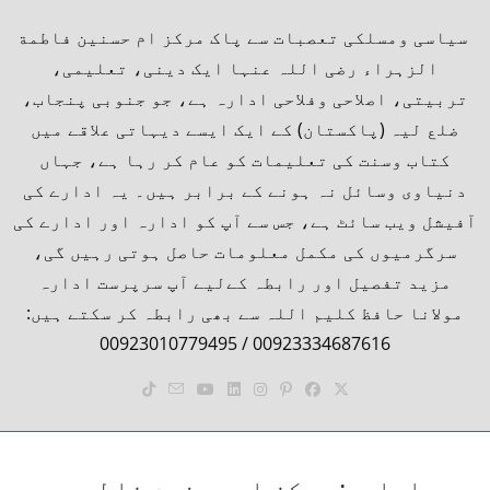
Ski
content
سیاسی ومسلکی تعصبات سے پاک مرکز ام حسنین فاطمة
t
الزہراء رضی اللہ عنہا ایک دینی، تعلیمی،
conten
تربیتی، اصلاحی وفلاحی ادارہ ہے، جو جنوبی پنجاب،
ضلع لیہ (پاکستان) کے ایک ایسے دیہاتی علاقے میں
کتاب وسنت کی تعلیمات کو عام کر رہا ہے، جہاں
دنیاوی وسائل نہ ہونے کے برابر ہیں۔ یہ ادارے کی
آفیشل ویب سائٹ ہے، جس سے آپ کو ادارہ اور ادارے کی
سرگرمیوں کی مکمل معلومات حاصل ہوتی رہیں گی،
مزید تفصیل اور رابطہ کےلیے آپ سرپرست ادارہ
مولانا حافظ کلیم اللہ سے بھی رابطہ کر سکتے ہیں:
00923334687616 / 00923010779495
ادارہ: مرکز ام حسنین فاطمۃ