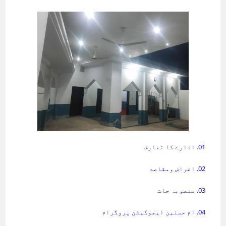
01. ادارے کا تعارف
02. اغراض ومقاصد
03. منصوبہ جات
04. ام حسنین ایجوکیشن پروگرام