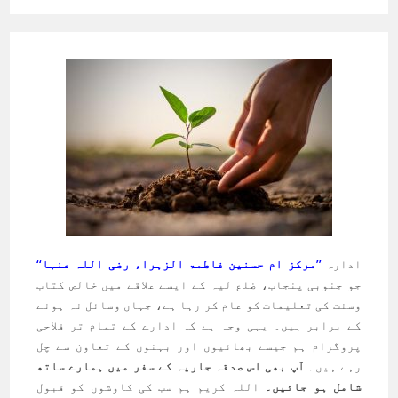
ادارہ
’’مرکز ام حسنین فاطمۃ الزہراء رضی اللہ عنہا‘‘
جو جنوبی پنجاب، ضلع لیہ کے ایسے علاقے میں خالص کتاب
وسنت کی تعلیمات کو عام کر رہا ہے، جہاں وسائل نہ ہونے
کے برابر ہیں۔ یہی وجہ ہے کہ ادارے کے تمام تر فلاحی
پروگرام ہم جیسے بھائیوں اور بہنوں کے تعاون سے چل
رہے ہیں۔
آپ بھی اس صدقہ جاریہ کے سفر میں ہمارے ساتھ
شامل ہو جائیں۔
اللہ کریم ہم سب کی کاوشوں کو قبول