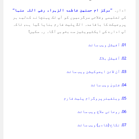
ادارہ
’’مرکز ام حسنین فاطمۃ الزہراء رضی اللہ عنہا‘‘
کی تعلیمی وفلاحی سرگرمیوں کو آپ تک پہنچانے کےلیے ہر
پروجیکٹ کا باقاعدہ الگ پلیٹ فارم بنایا گیا ہے، تاکہ
آپ ادارے کی ایکٹیویٹیز سے بخوبی آگاہ رہ سکیں!
01. آفیشل ویب سائٹ
02. آفیشل بلاگ
03. آن لائن ایجوکیشن ویب سائٹ
04. فتویٰ ویب سائٹ
05. ویلفیئرپروگرام پلیٹ فارم
06. روحانی علاج ویب سائٹ
07. نکاح (شادی) ویب سائٹ