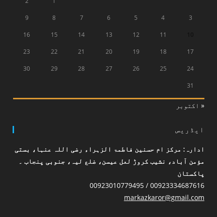
2
1
9
8
7
6
5
4
3
16
15
14
13
12
11
10
23
22
21
20
19
18
17
30
29
28
27
26
25
24
31
« اکتوبر
ایڈریس
ادارہ: مرکز ام حسنین فاطمۃ الزہراء رضی اللہ عنہا، بستی
مؤمن آباد، نشیب کروڑ لعل عیسن، ضلع لیہ، جنوبی پنجاب ۔
پاکستان
00923334687616 / 00923010779495
markazkaror@gmail.com