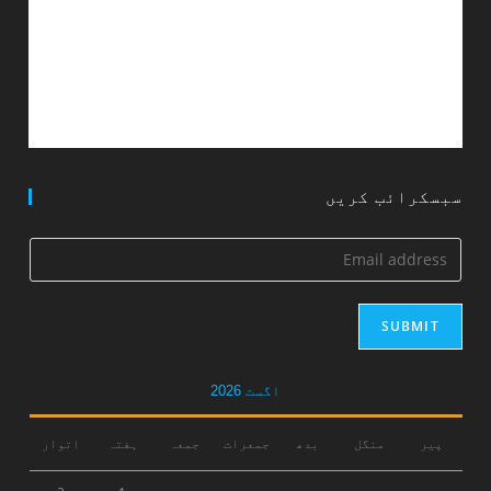
سبسکرائب کریں
SUBMIT
اگست 2026
پیر
منگل
بدھ
جمعرات
جمعہ
ہفتہ
اتوار